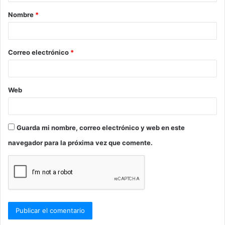
a
Nombre
*
r
i
o
Correo electrónico
*
*
Web
Guarda mi nombre, correo electrónico y web en este
navegador para la próxima vez que comente.