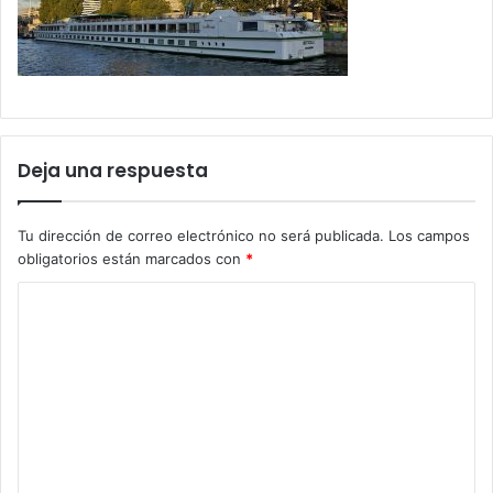
Deja una respuesta
Tu dirección de correo electrónico no será publicada.
Los campos
obligatorios están marcados con
*
C
o
m
e
n
t