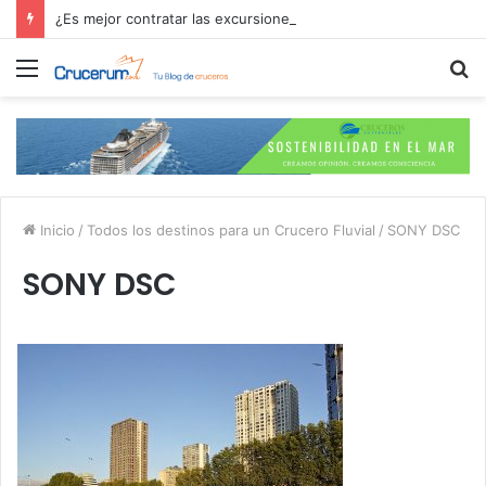
¿Es mejor contratar las excursiones en el crucero o directamente en el puerto?
Menú
B
p
Inicio
/
Todos los destinos para un Crucero Fluvial
/
SONY DSC
SONY DSC