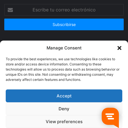
Escribe
tu
correo
electrónico
Publicidad
Manage Consent
To provide the best experiences, we use technologies like cookies to
store and/or access device information. Consenting to these
technologies will allow us to process data such as browsing behavior or
unique IDs on this site. Not consenting or withdrawing consent, may
adversely affect certain features and functions.
Accept
Deny
© Copyright 2026, Todos los derechos reservados @Crucerum |
View preferences
Facebook
Twitter
YouTube
Instagram