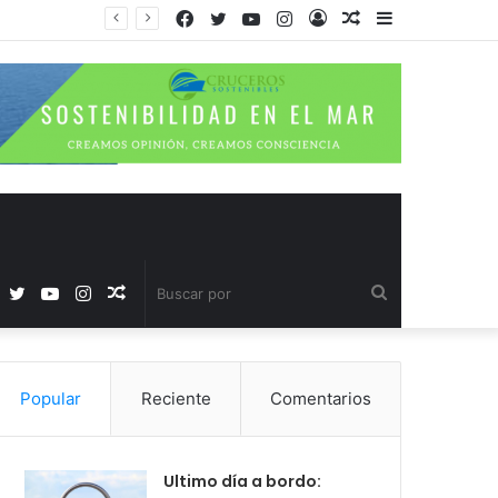
Facebook
Twitter
YouTube
Instagram
Acceso
Publicación
Barra
al
lateral
azar
Facebook
Twitter
YouTube
Instagram
Publicación
Buscar
al
por
Popular
Reciente
Comentarios
azar
Ultimo día a bordo: