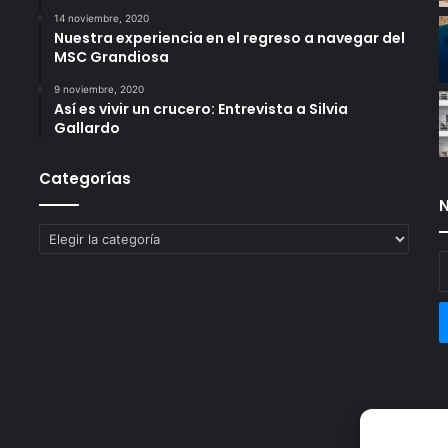
14 noviembre, 2020
Nuestra experiencia en el regreso a navegar del
MSC Grandiosa
9 noviembre, 2020
Así es vivir un crucero: Entrevista a Silvia
Gallardo
Categorías
N
Categorías
E
t
c
e