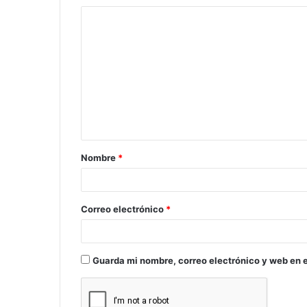
C
o
m
e
n
t
a
Nombre
*
r
i
o
Correo electrónico
*
*
Guarda mi nombre, correo electrónico y web en 