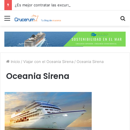
¿Es mejor contratar las excursiones en el crucero o directamente en el puerto?
Menú
B
p
Inicio
/
Viajar con el Oceania Sirena
/
Oceania Sirena
Oceania Sirena