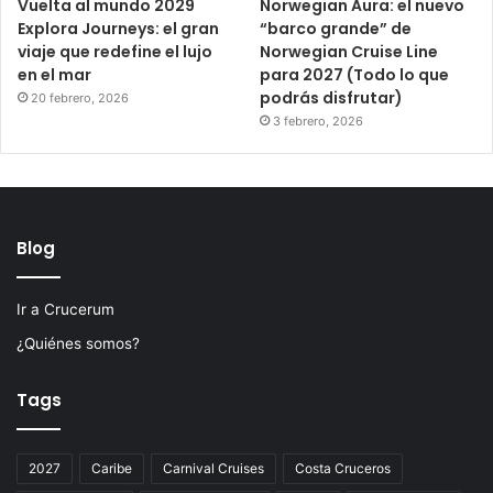
Vuelta al mundo 2029
Norwegian Aura: el nuevo
Explora Journeys: el gran
“barco grande” de
viaje que redefine el lujo
Norwegian Cruise Line
en el mar
para 2027 (Todo lo que
podrás disfrutar)
20 febrero, 2026
3 febrero, 2026
Blog
Ir a Crucerum
¿Quiénes somos?
Tags
2027
Caribe
Carnival Cruises
Costa Cruceros