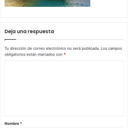
Deja una respuesta
Tu dirección de correo electrónico no será publicada.
Los campos
obligatorios están marcados con
*
C
o
m
e
n
t
a
Nombre
*
r