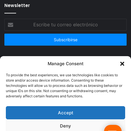
Newsletter
Escribe
tu
correo
electrónico
Publicidad
Manage Consent
To provide the best experiences, we use technologies like cookies to
store and/or access device information. Consenting to these
technologies will allow us to process data such as browsing behavior or
unique IDs on this site. Not consenting or withdrawing consent, may
adversely affect certain features and functions.
Accept
Deny
© Copyright 2026, Todos los derechos reservados @Crucerum |