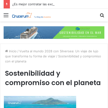
¿Es mejor contratar las excursiones en el crucero o directamente en el puerto?
Menú
B
p
Inicio
/
Vuelta al mundo 2028 con Silversea: Un viaje de lujo
que transforma tu forma de viajar
/
Sostenibilidad y compromiso
con el planeta
Sostenibilidad y
compromiso con el planeta