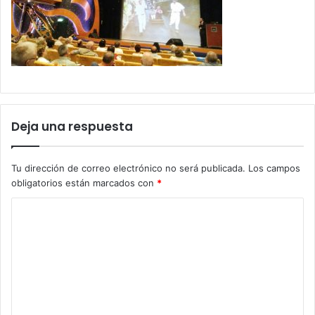
Deja una respuesta
Tu dirección de correo electrónico no será publicada.
Los campos
obligatorios están marcados con
*
C
o
m
e
n
t