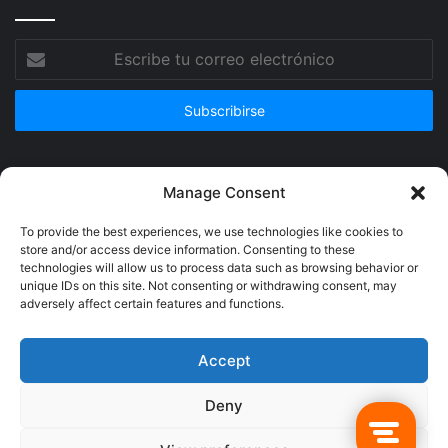
Escribe
tu
correo
electrónico
Publicidad
Manage Consent
To provide the best experiences, we use technologies like cookies to
store and/or access device information. Consenting to these
technologies will allow us to process data such as browsing behavior or
unique IDs on this site. Not consenting or withdrawing consent, may
adversely affect certain features and functions.
Accept
Deny
© Copyright 2026, Todos los derechos reservados @Crucerum |