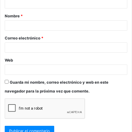
a
Nombre
*
r
i
o
Correo electrónico
*
*
Web
Guarda mi nombre, correo electrónico y web en este
navegador para la próxima vez que comente.