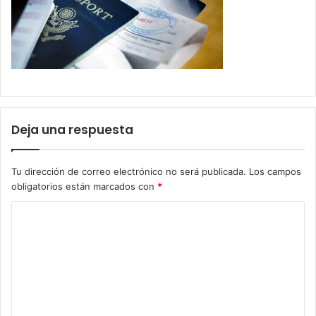
Deja una respuesta
Tu dirección de correo electrónico no será publicada.
Los campos
obligatorios están marcados con
*
C
o
m
e
n