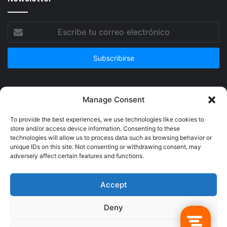
Escribe
tu
correo
electrónico
Publicidad
Manage Consent
To provide the best experiences, we use technologies like cookies to
store and/or access device information. Consenting to these
technologies will allow us to process data such as browsing behavior or
unique IDs on this site. Not consenting or withdrawing consent, may
adversely affect certain features and functions.
Accept
Deny
© Copyright 2026, Todos los derechos reservados @Crucerum |