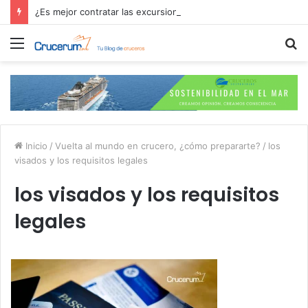
¿Es mejor contratar las excursiones en el crucero o directamente en el puerto?
Menú
B
p
Inicio
/
Vuelta al mundo en crucero, ¿cómo prepararte?
/
los
visados y los requisitos legales
los visados y los requisitos
legales