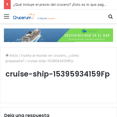
¿Qué incluye el precio del crucero? ¡Esto es lo que pagas por tu aventura en alta mar!
Menú
B
p
Inicio
/
Vuelta al mundo en crucero, ¿cómo
prepararte?
/
cruise-ship-15395934159Fp
cruise-ship-15395934159Fp
Deja una respuesta