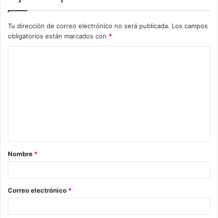
Tu dirección de correo electrónico no será publicada.
Los campos
obligatorios están marcados con
*
C
o
m
e
n
t
a
Nombre
*
r
i
o
Correo electrónico
*
*