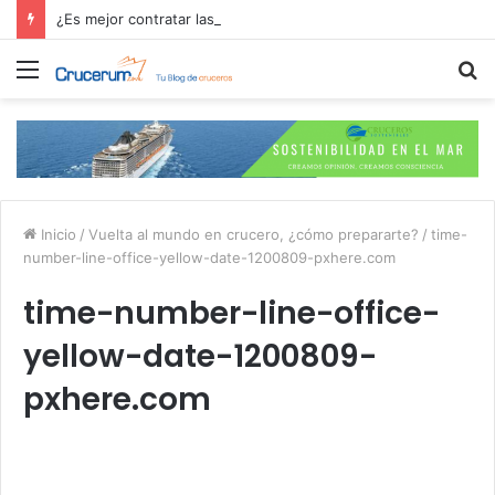
¿Es mejor contratar las excursiones en el crucero o directamente en el puerto?
Menú
B
p
Inicio
/
Vuelta al mundo en crucero, ¿cómo prepararte?
/
time-
number-line-office-yellow-date-1200809-pxhere.com
time-number-line-office-
yellow-date-1200809-
pxhere.com