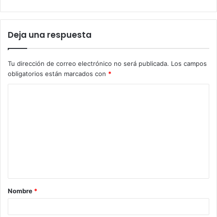
Deja una respuesta
Tu dirección de correo electrónico no será publicada.
Los campos
obligatorios están marcados con
*
C
o
m
e
n
t
a
Nombre
*
r
i