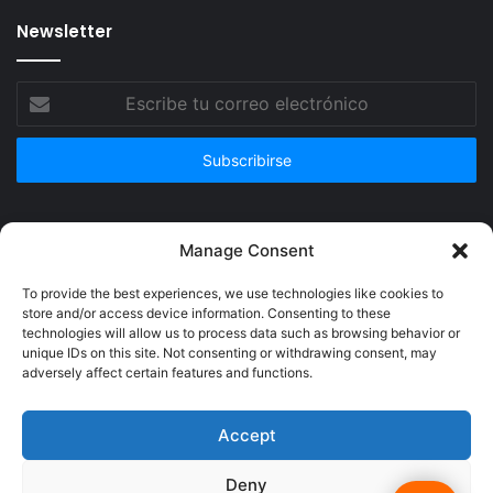
Newsletter
Escribe
tu
correo
electrónico
Publicidad
Manage Consent
To provide the best experiences, we use technologies like cookies to
store and/or access device information. Consenting to these
technologies will allow us to process data such as browsing behavior or
unique IDs on this site. Not consenting or withdrawing consent, may
adversely affect certain features and functions.
Accept
Deny
© Copyright 2026, Todos los derechos reservados @Crucerum |