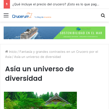
Residencias Ulyssia: Lo Nuevo en Cruceros Personalizados de Lujo
Menú
B
p
Inicio
/
Fantasía y grandes contrastes en un Crucero por el
Asia
/
Asía un universo de diversidad
Asía un universo de
diversidad