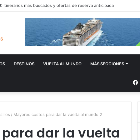
 Itinerarios más buscados y ofertas de reserva anticipada
OS
DESTINOS
VUELTA AL MUNDO
MÁS SECCIONES
sillos
/
Mayores costos para dar la vuelta al mundo 2
para dar la vuelta