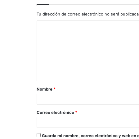
Tu dirección de correo electrónico no será publicada
C
o
m
e
n
t
a
Nombre
*
r
i
o
Correo electrónico
*
*
Guarda mi nombre, correo electrónico y web en 