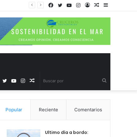
Facebook
Twitter
YouTube
Instagram
Acceso
Publicación
Barra
al
lateral
azar
Facebook
Twitter
YouTube
Instagram
Publicación
Buscar
al
por
Popular
Reciente
Comentarios
azar
Ultimo día a bordo: