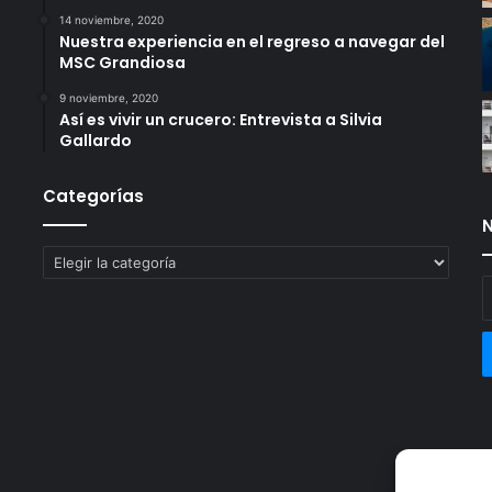
14 noviembre, 2020
Nuestra experiencia en el regreso a navegar del
MSC Grandiosa
9 noviembre, 2020
Así es vivir un crucero: Entrevista a Silvia
Gallardo
Categorías
N
Categorías
E
t
c
e