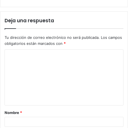
Deja una respuesta
Tu dirección de correo electrónico no será publicada.
Los campos
obligatorios están marcados con
*
C
o
m
e
n
t
a
Nombre
*
r
i