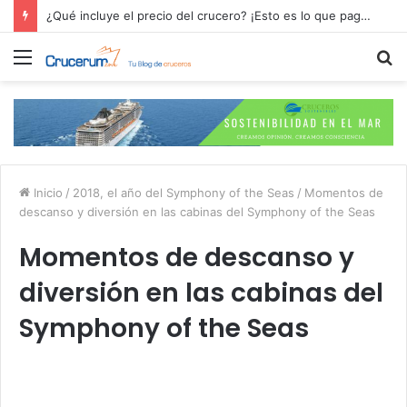
¿Qué incluye el precio del crucero? ¡Esto es lo que pagas por tu aventura en alta mar!
Menú
B
p
Inicio
/
2018, el año del Symphony of the Seas
/
Momentos de
descanso y diversión en las cabinas del Symphony of the Seas
Momentos de descanso y
diversión en las cabinas del
Symphony of the Seas