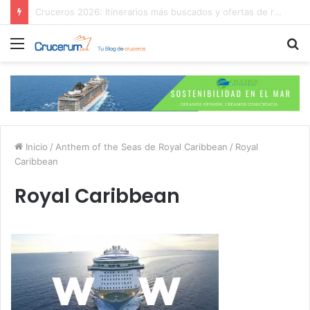
¿Es mejor contratar las excursiones en el crucero o directamente en el puerto?
Menú
B
p
Inicio
/
Anthem of the Seas de Royal Caribbean
/
Royal
Caribbean
Royal Caribbean