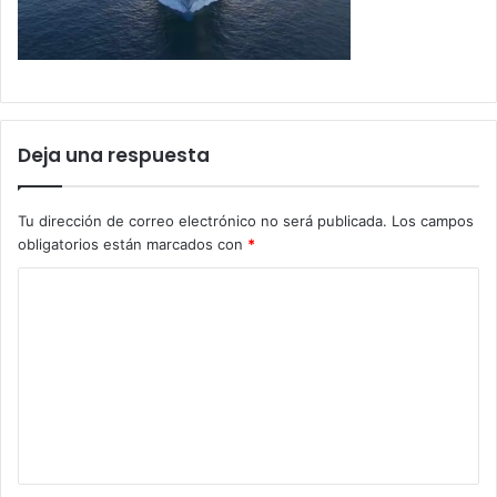
Deja una respuesta
Tu dirección de correo electrónico no será publicada.
Los campos
obligatorios están marcados con
*
C
o
m
e
n
t
a