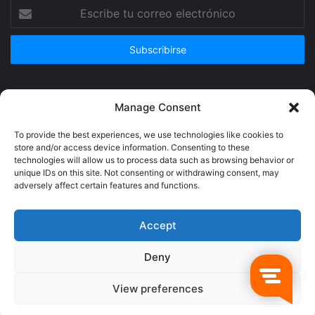
Escribe
tu
correo
electrónico
Publicidad
Manage Consent
To provide the best experiences, we use technologies like cookies to
store and/or access device information. Consenting to these
technologies will allow us to process data such as browsing behavior or
unique IDs on this site. Not consenting or withdrawing consent, may
adversely affect certain features and functions.
Accept
Deny
© Copyright 2026, Todos los derechos reservados @Crucerum |
View preferences
Facebook
Twitter
YouTube
Instagram