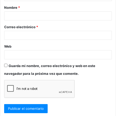
a
Nombre
*
r
i
o
Correo electrónico
*
*
Web
Guarda mi nombre, correo electrónico y web en este
navegador para la próxima vez que comente.