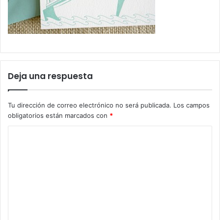
Deja una respuesta
Tu dirección de correo electrónico no será publicada.
Los campos
obligatorios están marcados con
*
C
o
m
e
n
t