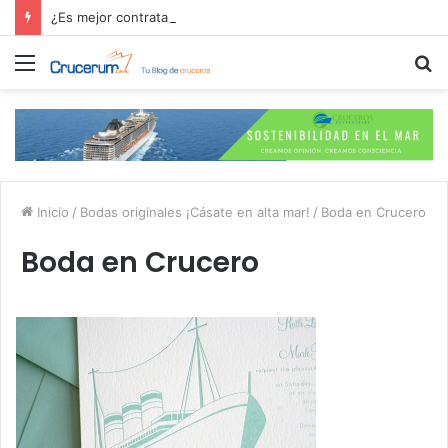
¿Es mejor contratar las excursiones en el crucero o directamente en el puerto?
Menú
B
p
Inicio
/
Bodas originales ¡Cásate en alta mar!
/
Boda en Crucero
Boda en Crucero