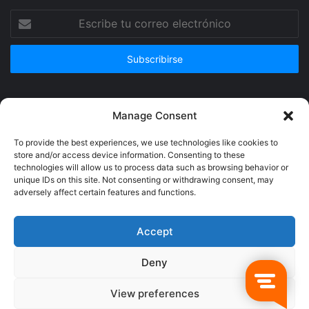
Escribe
tu
correo
electrónico
Publicidad
Manage Consent
To provide the best experiences, we use technologies like cookies to
store and/or access device information. Consenting to these
technologies will allow us to process data such as browsing behavior or
unique IDs on this site. Not consenting or withdrawing consent, may
adversely affect certain features and functions.
Accept
Deny
© Copyright 2026, Todos los derechos reservados @Crucerum |
View preferences
Facebook
Twitter
YouTube
Instagram