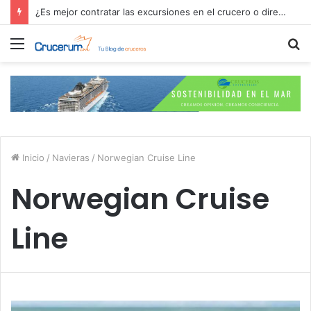
Explora Journeys y el F1 Paddock Club: lujo, velocidad y mar
Menú
B
p
Inicio
/
Navieras
/
Norwegian Cruise Line
Norwegian Cruise
Line