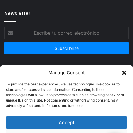
Newsletter
Escribe
tu
correo
electrónico
Publicidad
Manage Consent
To provide the best experiences, we use technologies like cookies to
store and/or access device information. Consenting to these
technologies will allow us to process data such as browsing behavior or
unique IDs on this site. Not consenting or withdrawing consent, may
adversely affect certain features and functions.
Accept