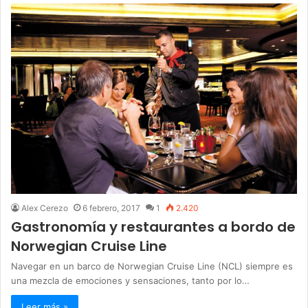
Alex Cerezo
6 febrero, 2017
1
2.420
Gastronomía y restaurantes a bordo de
Norwegian Cruise Line
Navegar en un barco de Norwegian Cruise Line (NCL) siempre es
una mezcla de emociones y sensaciones, tanto por lo…
Leer más »