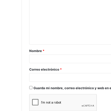
o
m
e
n
t
a
Nombre
*
r
i
o
Correo electrónico
*
*
Guarda mi nombre, correo electrónico y web en 