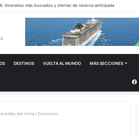
: Itinerarios más buscados y ofertas de reserva anticipada
OS
DESTINOS
VUELTA AL MUNDO
MÁS SECCIONES
aravillas del norte
/
Estocolmo