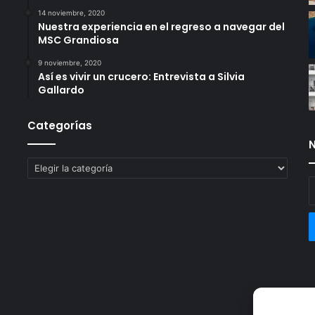
14 noviembre, 2020
Nuestra experiencia en el regreso a navegar del
MSC Grandiosa
9 noviembre, 2020
Así es vivir un crucero: Entrevista a Silvia
Gallardo
Categorías
N
Categorías
E
t
c
e