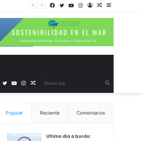
Facebook
Twitter
YouTube
Instagram
Acceso
Publicación
Barra
al
lateral
azar
Facebook
Twitter
YouTube
Instagram
Publicación
Buscar
al
por
Popular
Reciente
Comentarios
azar
Ultimo día a bordo: