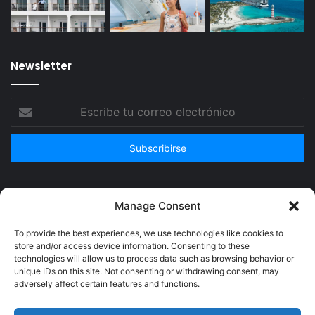
Newsletter
Escribe
tu
correo
electrónico
Publicidad
Manage Consent
To provide the best experiences, we use technologies like cookies to
store and/or access device information. Consenting to these
technologies will allow us to process data such as browsing behavior or
unique IDs on this site. Not consenting or withdrawing consent, may
adversely affect certain features and functions.