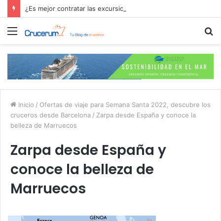
¿Es mejor contratar las excursiones en el crucero o directamente en el puerto?
Menú
B
p
Inicio
/
Ofertas de viaje para Semana Santa 2022, descubre los
cruceros desde Barcelona
/
Zarpa desde España y conoce la
belleza de Marruecos
Zarpa desde España y
conoce la belleza de
Marruecos