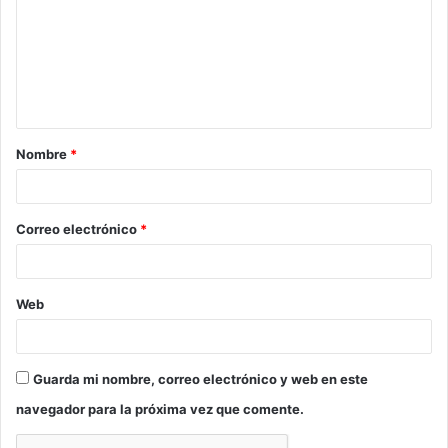
m
e
n
t
a
Nombre
*
r
i
o
Correo electrónico
*
*
Web
Guarda mi nombre, correo electrónico y web en este
navegador para la próxima vez que comente.