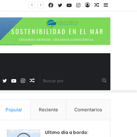
Facebook
Twitter
YouTube
Instagram
Acceso
Publicación
Barra
al
lateral
azar
Facebook
Twitter
YouTube
Instagram
Publicación
Buscar
al
por
Popular
Reciente
Comentarios
azar
Ultimo día a bordo: