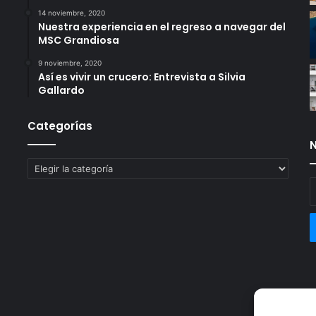
14 noviembre, 2020
Nuestra experiencia en el regreso a navegar del
MSC Grandiosa
9 noviembre, 2020
Así es vivir un crucero: Entrevista a Silvia
Gallardo
Categorías
N
Categorías
E
t
c
e