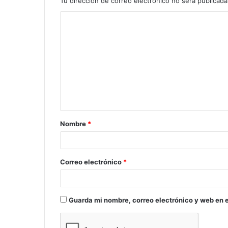
Tu dirección de correo electrónico no será publicada
C
o
m
e
n
t
a
Nombre
*
r
i
o
Correo electrónico
*
*
Guarda mi nombre, correo electrónico y web en 