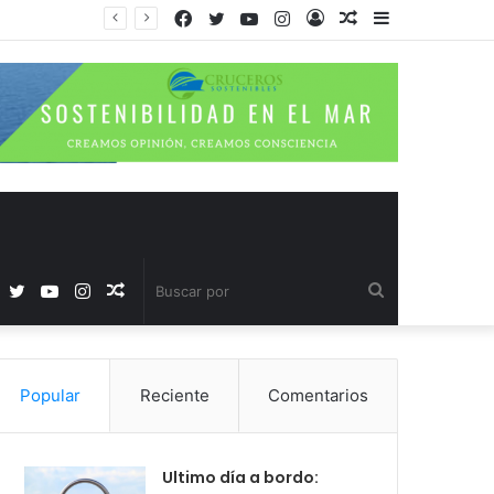
Facebook
Twitter
YouTube
Instagram
Acceso
Publicación
Barra
al
lateral
azar
Facebook
Twitter
YouTube
Instagram
Publicación
Buscar
al
por
Popular
Reciente
Comentarios
azar
Ultimo día a bordo: