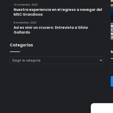
14 noviembre, 2020
Nuestra experiencia en el regreso a navegar del
MSC Grandiosa
9 noviembre, 2020
Así es vivir un crucero: Entrevista a Silvia
Gallardo
Categorías
N
Categorías
E
t
c
e