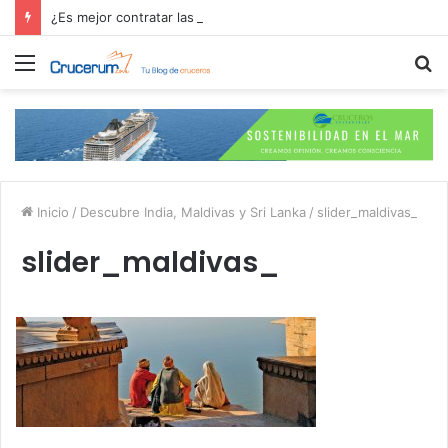
¿Es mejor contratar las excursiones en el crucero o directamente en el puerto?
Menú
B
p
Inicio
/
Descubre India, Maldivas y Sri Lanka
/
slider_maldivas_
slider_maldivas_