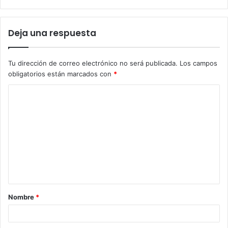
Deja una respuesta
Tu dirección de correo electrónico no será publicada.
Los campos
obligatorios están marcados con
*
C
o
m
e
n
t
a
Nombre
*
r
i