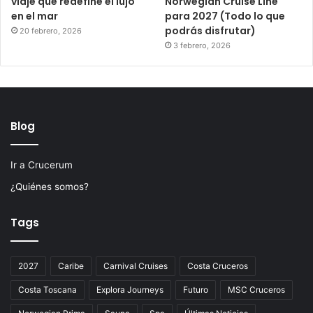
viaje que redefine el lujo
Norwegian Cruise Line
en el mar
para 2027 (Todo lo que
podrás disfrutar)
20 febrero, 2026
3 febrero, 2026
Blog
Ir a Crucerum
¿Quiénes somos?
Tags
2027
Caribe
Carnival Cruises
Costa Cruceros
Costa Toscana
Explora Journeys
Futuro
MSC Cruceros