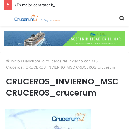
¿Es mejor contratar las excursiones en el crucero o directamente en el puerto?
Menú
B
p
Inicio
/
Descubre lo cruceros de invierno con MSC
Cruceros
/
CRUCEROS_INVIERNO_MSC CRUCEROS_crucerum
CRUCEROS_INVIERNO_MSC
CRUCEROS_crucerum