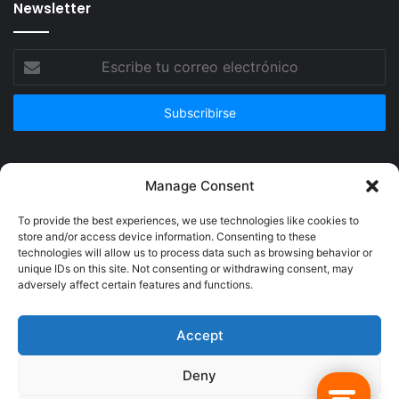
Newsletter
Escribe
tu
correo
electrónico
Publicidad
Manage Consent
To provide the best experiences, we use technologies like cookies to
store and/or access device information. Consenting to these
technologies will allow us to process data such as browsing behavior or
unique IDs on this site. Not consenting or withdrawing consent, may
adversely affect certain features and functions.
Accept
Deny
© Copyright 2026, Todos los derechos reservados @Crucerum |