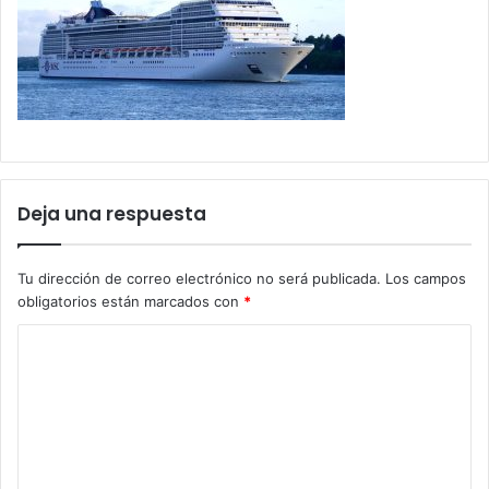
Deja una respuesta
Tu dirección de correo electrónico no será publicada.
Los campos
obligatorios están marcados con
*
C
o
m
e
n