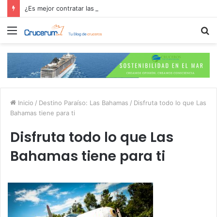
¿Es mejor contratar las excursiones en el crucero o directamente en el puerto?
Menú
B
p
Inicio
/
Destino Paraíso: Las Bahamas
/
Disfruta todo lo que Las
Bahamas tiene para ti
Disfruta todo lo que Las
Bahamas tiene para ti