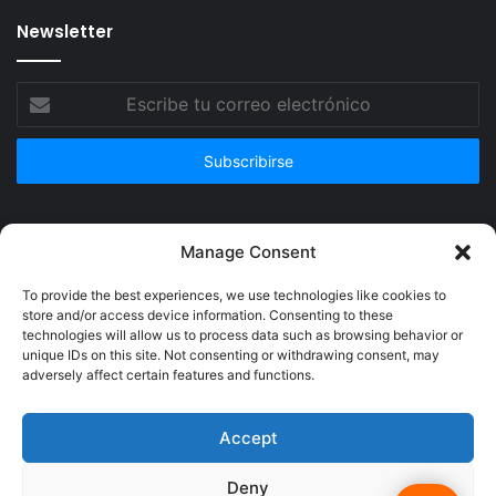
Newsletter
Escribe
tu
correo
electrónico
Publicidad
Manage Consent
To provide the best experiences, we use technologies like cookies to
store and/or access device information. Consenting to these
technologies will allow us to process data such as browsing behavior or
unique IDs on this site. Not consenting or withdrawing consent, may
adversely affect certain features and functions.
Accept
Deny
© Copyright 2026, Todos los derechos reservados @Crucerum |