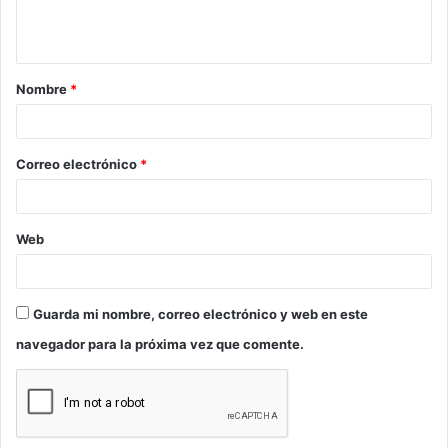
n
t
a
Nombre
*
r
i
o
Correo electrónico
*
*
Web
Guarda mi nombre, correo electrónico y web en este
navegador para la próxima vez que comente.