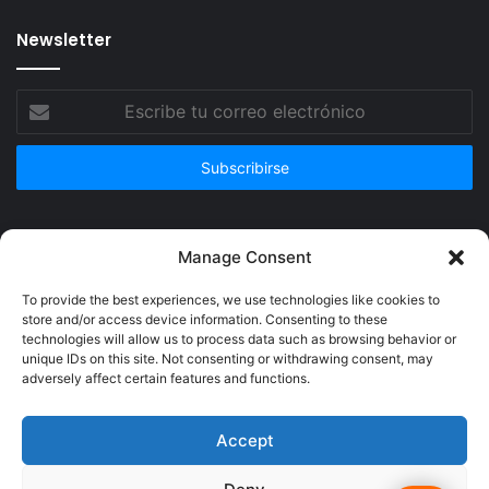
Newsletter
Escribe
tu
correo
electrónico
Publicidad
Manage Consent
To provide the best experiences, we use technologies like cookies to
store and/or access device information. Consenting to these
technologies will allow us to process data such as browsing behavior or
unique IDs on this site. Not consenting or withdrawing consent, may
adversely affect certain features and functions.
Accept
© Copyright 2026, Todos los derechos reservados @Crucerum |