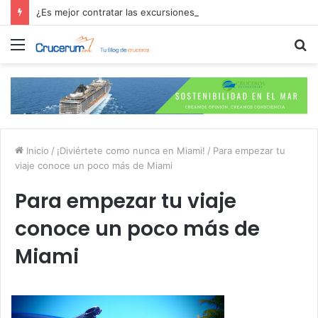
¿Es mejor contratar las excursiones en el crucero o directamente en el puerto?
Menú
B
p
Inicio
/
¡Diviértete como nunca en Miami!
/
Para empezar tu
viaje conoce un poco más de Miami
Para empezar tu viaje
conoce un poco más de
Miami