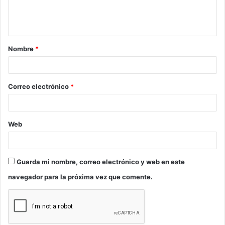
n
t
a
Nombre
*
r
i
o
Correo electrónico
*
*
Web
Guarda mi nombre, correo electrónico y web en este
navegador para la próxima vez que comente.