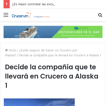
¿Es mejor contratar las excursiones en el crucero o directamente en el puerto?
Menú
B
p
Inicio
/
¿Estás seguro de hacer un Crucero por
Alaska?
/
Decide la compañía que te llevará en Crucero a Alaska 1
Decide la compañía que te
llevará en Crucero a Alaska
1