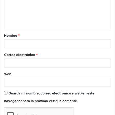
e
n
t
a
Nombre
*
r
i
o
Correo electrónico
*
*
Web
Guarda mi nombre, correo electrónico y web en este
navegador para la próxima vez que comente.