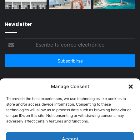
Newsletter
Escribe
tu
correo
electrónico
Publicidad
Manage Consent
To provide the best experiences, we use technologies like cookies to
store and/or access device information. Consenting to these
technologies will allow us to process data such as browsing behavior or
unique IDs on this site. Not consenting or withdrawing consent, may
adversely affect certain features and functions.
Accept