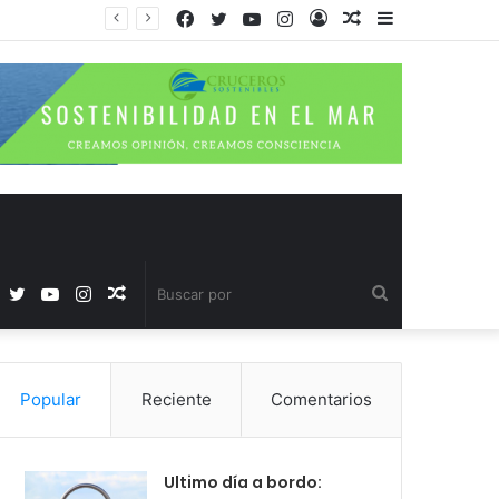
Facebook
Twitter
YouTube
Instagram
Acceso
Publicación
Barra
al
lateral
azar
Facebook
Twitter
YouTube
Instagram
Publicación
Buscar
al
por
Popular
Reciente
Comentarios
azar
Ultimo día a bordo: