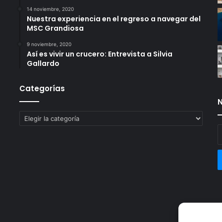
14 noviembre, 2020
Nuestra experiencia en el regreso a navegar del
MSC Grandiosa
9 noviembre, 2020
Así es vivir un crucero: Entrevista a Silvia
Gallardo
Categorías
N
Categorías
E
t
c
e