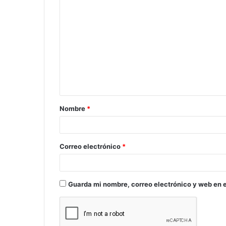
C
o
m
e
n
t
a
Nombre
*
r
i
o
Correo electrónico
*
*
Guarda mi nombre, correo electrónico y web en 