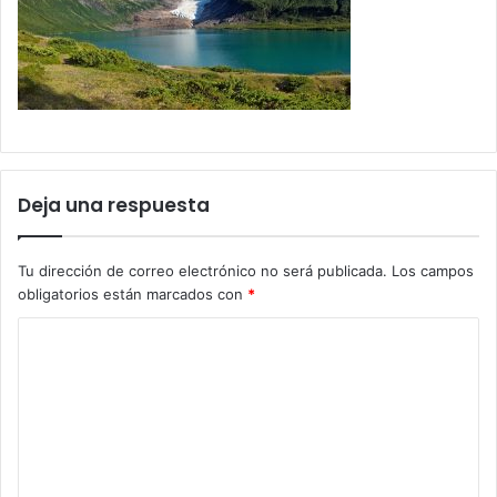
Deja una respuesta
Tu dirección de correo electrónico no será publicada.
Los campos
obligatorios están marcados con
*
C
o
m
e
n