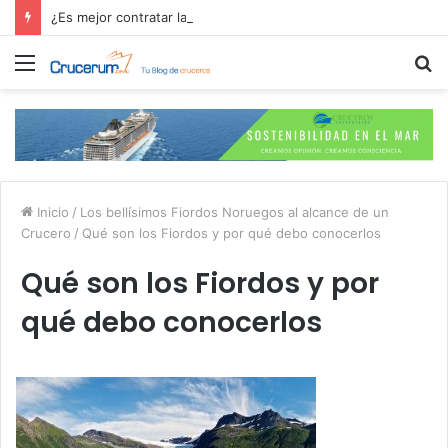
¿Es mejor contratar las excursiones en el crucero o directamente en el puerto?
Menú
B
p
Inicio
/
Los bellísimos Fiordos Noruegos al alcance de un
Crucero
/
Qué son los Fiordos y por qué debo conocerlos
Qué son los Fiordos y por
qué debo conocerlos