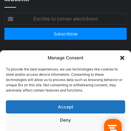
Escribe
tu
correo
electrónico
Publicidad
Manage Consent
To provide the best experiences, we use technologies like cookies to
store and/or access device information. Consenting to these
technologies will allow us to process data such as browsing behavior or
unique IDs on this site. Not consenting or withdrawing consent, may
adversely affect certain features and functions.
Accept
Deny
© Copyright 2026, Todos los derechos reservados @Crucerum |