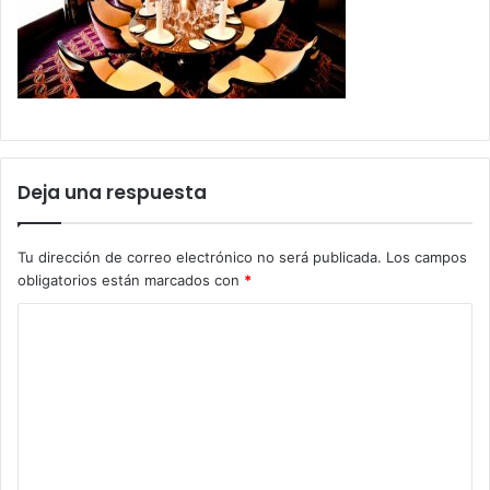
Deja una respuesta
Tu dirección de correo electrónico no será publicada.
Los campos
obligatorios están marcados con
*
C
o
m
e
n
t