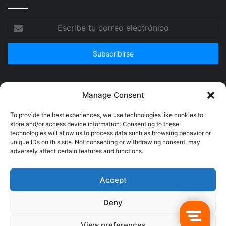
Escribe
tu
correo
electrónico
Publicidad
Manage Consent
To provide the best experiences, we use technologies like cookies to
store and/or access device information. Consenting to these
technologies will allow us to process data such as browsing behavior or
unique IDs on this site. Not consenting or withdrawing consent, may
adversely affect certain features and functions.
Accept
Deny
© Copyright 2026, Todos los derechos reservados @Crucerum |
View preferences