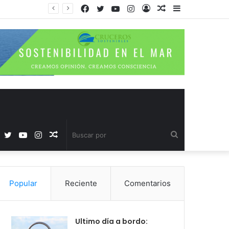
Facebook
Twitter
YouTube
Instagram
Acceso
Publicación
Barra
al
lateral
azar
Facebook
Twitter
YouTube
Instagram
Publicación
Buscar
al
por
Popular
Reciente
Comentarios
azar
Ultimo día a bordo: