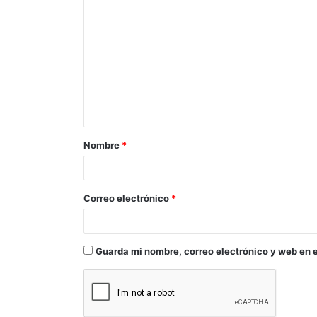
o
m
e
n
t
a
Nombre
*
r
i
o
Correo electrónico
*
*
Guarda mi nombre, correo electrónico y web en 