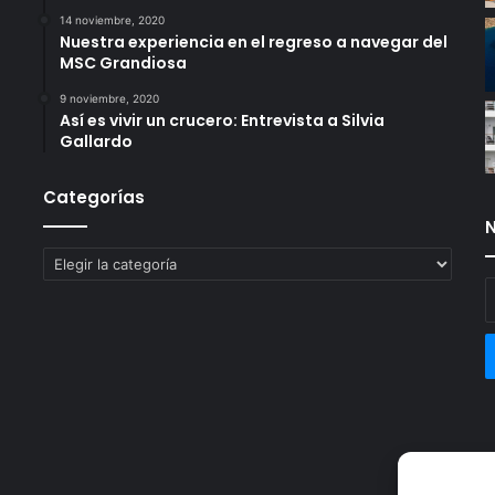
14 noviembre, 2020
Nuestra experiencia en el regreso a navegar del
MSC Grandiosa
9 noviembre, 2020
Así es vivir un crucero: Entrevista a Silvia
Gallardo
Categorías
N
Categorías
E
t
c
e