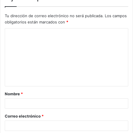
Tu dirección de correo electrónico no será publicada.
Los campos
obligatorios están marcados con
*
C
o
m
e
n
t
a
Nombre
*
r
i
o
Correo electrónico
*
*