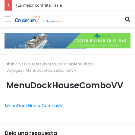
¿Es mejor contratar las excursiones en el crucero o directamente en el puerto?
Menú
B
p
Inicio
/
Los restaurantes de la naviera Virgin
Voyages
/
MenuDockHouseComboVV
MenuDockHouseComboVV
MenuDockHouseComboVV
Deja una respuesta