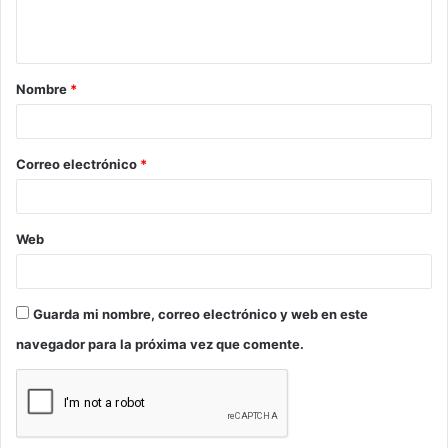
n
t
a
Nombre
*
r
i
o
Correo electrónico
*
*
Web
Guarda mi nombre, correo electrónico y web en este
navegador para la próxima vez que comente.