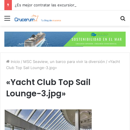
¿Es mejor contratar las excursiones en el crucero o directamente en el puerto?
Menú
B
p
Inicio
/
MSC Seaview, un barco para vivir la diversión
/
«Yacht
Club Top Sail Lounge-3.jpg»
«Yacht Club Top Sail
Lounge-3.jpg»