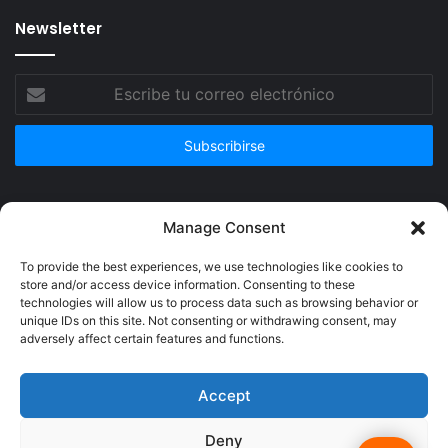
Newsletter
Escribe
tu
correo
electrónico
Publicidad
Manage Consent
To provide the best experiences, we use technologies like cookies to
store and/or access device information. Consenting to these
technologies will allow us to process data such as browsing behavior or
unique IDs on this site. Not consenting or withdrawing consent, may
adversely affect certain features and functions.
Accept
Deny
© Copyright 2026, Todos los derechos reservados @Crucerum |