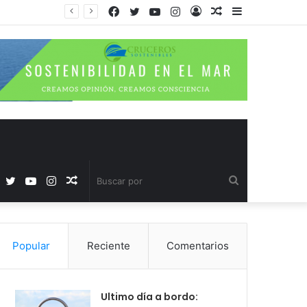
Facebook
Twitter
YouTube
Instagram
Acceso
Publicación
Barra
al
lateral
azar
Facebook
Twitter
YouTube
Instagram
Publicación
Buscar
al
por
Popular
Reciente
Comentarios
azar
Ultimo día a bordo: