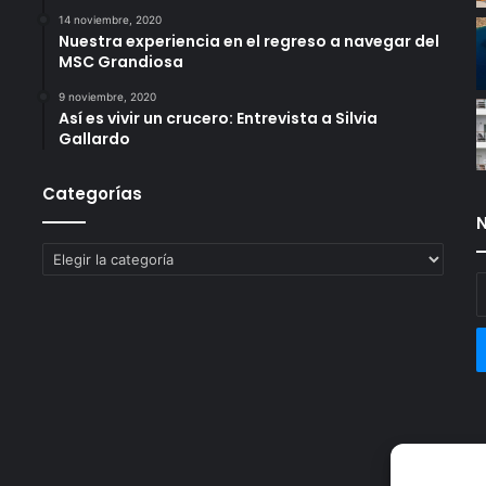
14 noviembre, 2020
Nuestra experiencia en el regreso a navegar del
MSC Grandiosa
9 noviembre, 2020
Así es vivir un crucero: Entrevista a Silvia
Gallardo
Categorías
N
Categorías
E
t
c
e