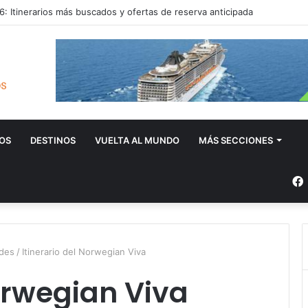
: Itinerarios más buscados y ofertas de reserva anticipada
OS
DESTINOS
VUELTA AL MUNDO
MÁS SECCIONES
ades
/
Itinerario del Norwegian Viva
Norwegian Viva