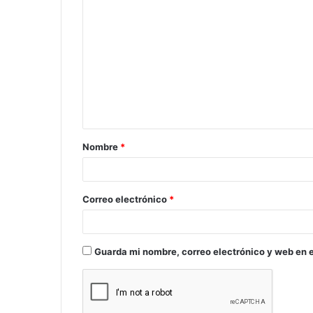
C
o
m
e
n
t
a
Nombre
*
r
i
o
Correo electrónico
*
*
Guarda mi nombre, correo electrónico y web en 