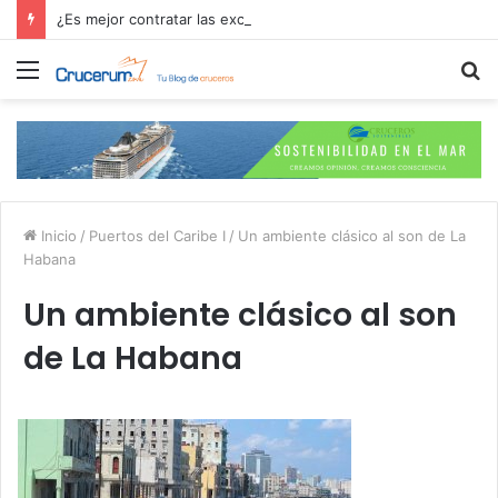
¿Es mejor contratar las excursiones en el crucero o directamente en el puerto?
Menú
B
p
Inicio
/
Puertos del Caribe I
/
Un ambiente clásico al son de La
Habana
Un ambiente clásico al son
de La Habana