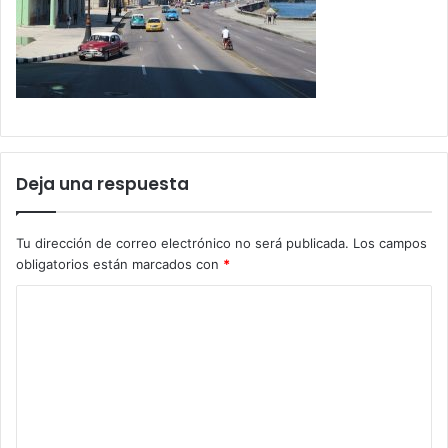
Deja una respuesta
Tu dirección de correo electrónico no será publicada.
Los campos
obligatorios están marcados con
*
C
o
m
e
n