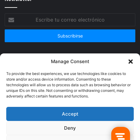
Escribe
tu
correo
electrónico
Publicidad
Manage Consent
To provide the best experiences, we use technologies like cookies to
store and/or access device information. Consenting to these
technologies will allow us to process data such as browsing behavior or
unique IDs on this site. Not consenting or withdrawing consent, may
adversely affect certain features and functions.
Accept
Deny
© Copyright 2026, Todos los derechos reservados @Crucerum |