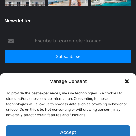
Newsletter
Escribe
tu
correo
electrónico
Publicidad
Manage Consent
To provide the best experiences, we use technologies like cookies to
store and/or access device information. Consenting to these
technologies will allow us to process data such as browsing behavior or
unique IDs on this site. Not consenting or withdrawing consent, may
adversely affect certain features and functions.
Accept