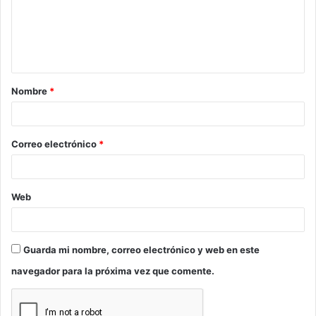
e
n
t
a
Nombre
*
r
i
o
Correo electrónico
*
*
Web
Guarda mi nombre, correo electrónico y web en este
navegador para la próxima vez que comente.