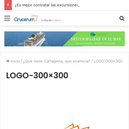
¿Es mejor contratar las excursiones en el crucero o directamente en el puerto?
Menú
B
p
Inicio
/
¿Qué tiene Cartagena, que enamora?
/
LOGO-300×300
LOGO-300×300