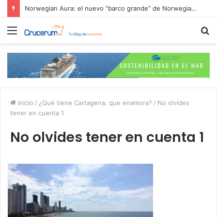
Cruceros 2026: Itinerarios más buscados y ofertas de reserva anticipada
Menú
B
p
Inicio
/
¿Qué tiene Cartagena, que enamora?
/
No olvides
tener en cuenta 1
No olvides tener en cuenta 1