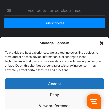
Escribe
tu
correo
electrónico
Publicidad
Manage Consent
To provide the best experiences, we use technologies like cookies to
store and/or access device information. Consenting to these
technologies will allow us to process data such as browsing behavior or
unique IDs on this site. Not consenting or withdrawing consent, may
adversely affect certain features and functions.
Accept
Deny
© Copyright 2026, Todos los derechos reservados @Crucerum |
View preferences
Facebook
Twitter
YouTube
Instagram