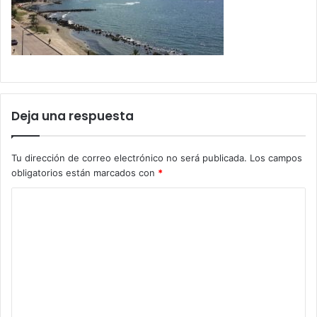
Deja una respuesta
Tu dirección de correo electrónico no será publicada.
Los campos
obligatorios están marcados con
*
C
o
m
e
n
t