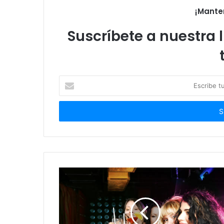
¡Mante
Suscríbete a nuestra l
Escribe
tu
correo
electrónico