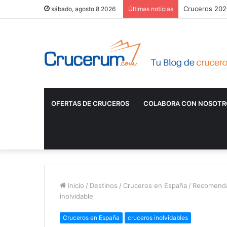
Cruceros 2026
sábado, agosto 8 2026
Últimas notícias
OFERTAS DE CRUCEROS
COLABORA CON NOSOTR
Inicio
/
Destinos
/
Cruceros en España
/
Recomendac
inolvidable
Cruceros en España
cruceros inolvidables