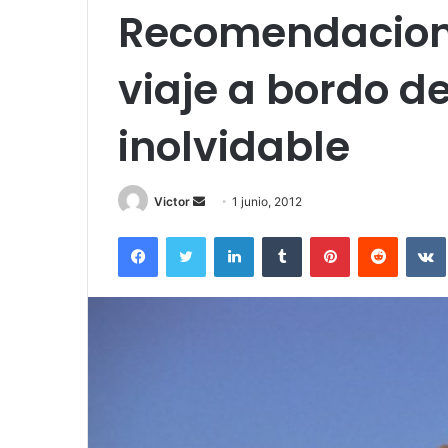
Recomendacion
viaje a bordo d
inolvidable
Send
Victor
1 junio, 2012
an
Facebook
Twitter
LinkedIn
Tumblr
Pinterest
Reddit
email