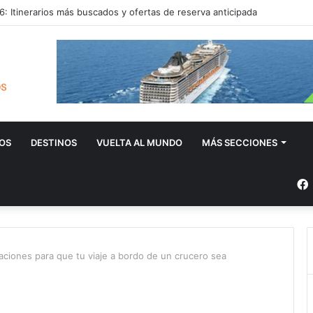
: Itinerarios más buscados y ofertas de reserva anticipada
OS
DESTINOS
VUELTA AL MUNDO
MÁS SECCIONES
iones para que tu viaje a bordo de un crucero sea