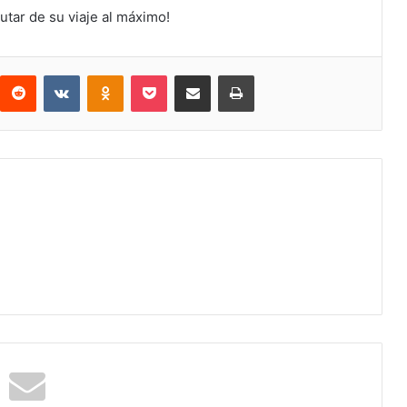
tar de su viaje al máximo!
interest
Reddit
VKontakte
Odnoklassniki
Pocket
Compartir por correo electrónico
Imprimir