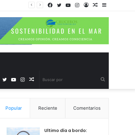
Facebook
Twitter
YouTube
Instagram
Acceso
Publicación
Barra
al
lateral
azar
Facebook
Twitter
YouTube
Instagram
Publicación
Buscar
al
por
Popular
Reciente
Comentarios
azar
Ultimo día a bordo: