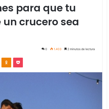
es para que tu
e un crucero sea
0
1.403
2 minutos de lectura
VKontakte
Odnoklassniki
Pocket