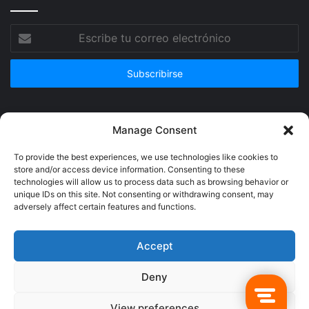
Escribe
tu
correo
electrónico
Publicidad
Manage Consent
To provide the best experiences, we use technologies like cookies to
store and/or access device information. Consenting to these
technologies will allow us to process data such as browsing behavior or
unique IDs on this site. Not consenting or withdrawing consent, may
adversely affect certain features and functions.
Accept
Deny
© Copyright 2026, Todos los derechos reservados @Crucerum |
View preferences