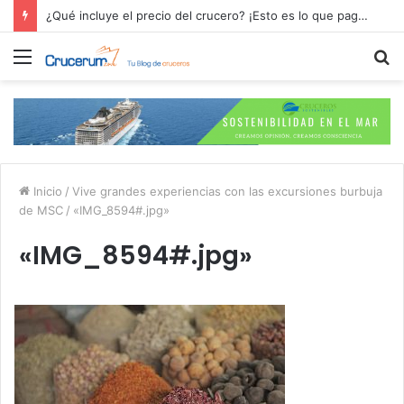
¿Qué incluye el precio del crucero? ¡Esto es lo que pagas por tu aventura en alta mar!
Menú
B
p
Inicio
/
Vive grandes experiencias con las excursiones burbuja
de MSC
/
«IMG_8594#.jpg»
«IMG_8594#.jpg»