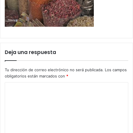
Deja una respuesta
Tu dirección de correo electrónico no será publicada.
Los campos
obligatorios están marcados con
*
C
o
m
e
n
t