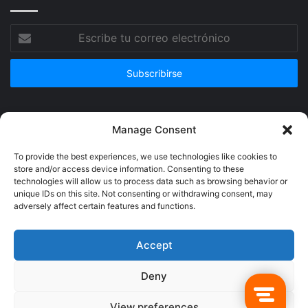
Escribe
tu
correo
electrónico
Publicidad
Manage Consent
To provide the best experiences, we use technologies like cookies to
store and/or access device information. Consenting to these
technologies will allow us to process data such as browsing behavior or
unique IDs on this site. Not consenting or withdrawing consent, may
adversely affect certain features and functions.
Accept
Deny
© Copyright 2026, Todos los derechos reservados @Crucerum |
View preferences