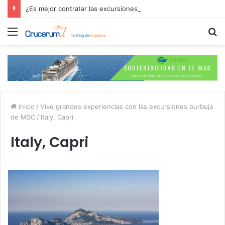
¿Es mejor contratar las excursiones en el crucero o directamente en el puerto?
Menú
B
p
Inicio
/
Vive grandes experiencias con las excursiones burbuja
de MSC
/
Italy, Capri
Italy, Capri