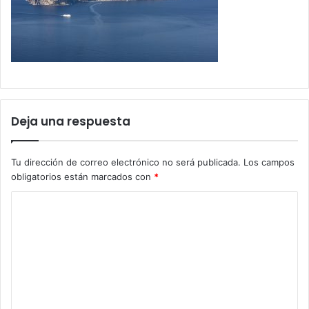
Deja una respuesta
Tu dirección de correo electrónico no será publicada.
Los campos
obligatorios están marcados con
*
C
o
m
e
n
t