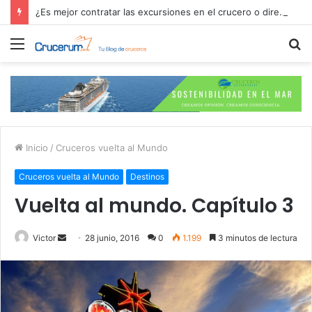
¿Es mejor contratar las excursiones en el crucero o directamente en el puerto?
Menú
B
p
Inicio
/
Cruceros vuelta al Mundo
Cruceros vuelta al Mundo
Destinos
Vuelta al mundo. Capítulo 3
Send
Victor
28 junio, 2016
0
1.199
3 minutos de lectura
an
email