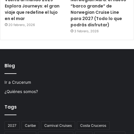
Explora Journeys: el gran
“barco grande” de
viaje que redefine el lujo
Norwegian Cruise Line
en el mar
para 2027 (Todo lo que
podrás disfrutar)
20 febrero, 2026
3 febrero, 2026
Blog
Ir a Crucerum
¿Quiénes somos?
Tags
2027
Caribe
Carnival Cruises
Costa Cruceros