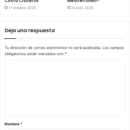
Costa Cruceros
Mediterráneo?
17 octubre, 2025
23 julio, 2025
Deja una respuesta
Tu dirección de correo electrónico no será publicada.
Los campos
obligatorios están marcados con
*
C
o
m
e
n
t
a
Nombre
*
r