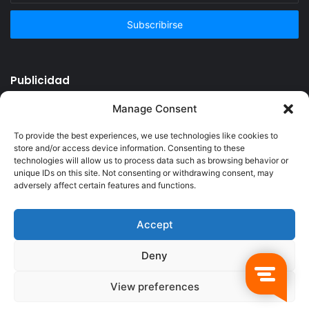
correo
electrónico
Publicidad
Manage Consent
To provide the best experiences, we use technologies like cookies to
store and/or access device information. Consenting to these
technologies will allow us to process data such as browsing behavior or
unique IDs on this site. Not consenting or withdrawing consent, may
adversely affect certain features and functions.
Accept
© Copyright 2026, Todos los derechos reservados @Crucerum |
Deny
Facebook
Twitter
YouTube
Instagram
View preferences