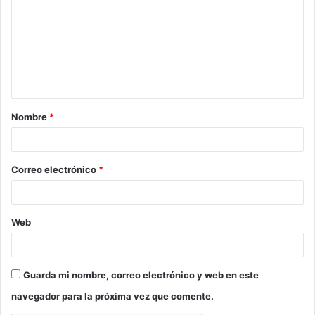
m
e
n
t
a
Nombre
*
r
i
o
Correo electrónico
*
*
Web
Guarda mi nombre, correo electrónico y web en este
navegador para la próxima vez que comente.