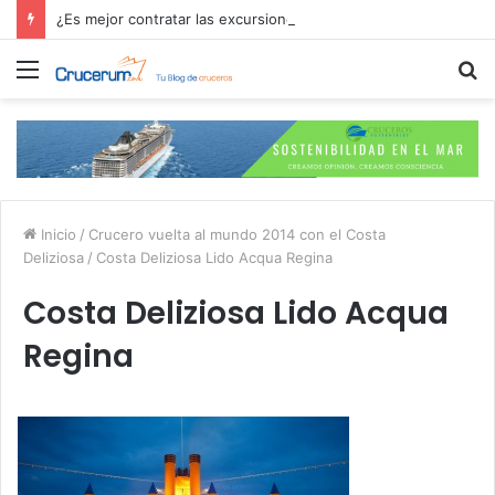
¿Es mejor contratar las excursiones en el crucero o directamente en el puerto?
Menú
B
p
Inicio
/
Crucero vuelta al mundo 2014 con el Costa
Deliziosa
/
Costa Deliziosa Lido Acqua Regina
Costa Deliziosa Lido Acqua
Regina