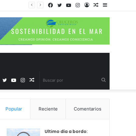
Facebook
Twitter
YouTube
Instagram
Acceso
Publicación
Barra
al
lateral
azar
Facebook
Twitter
YouTube
Instagram
Publicación
Buscar
al
por
Popular
Reciente
Comentarios
azar
Ultimo día a bordo: