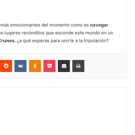
as más emocionantes del momento como es
navegar
os lugares recónditos que esconde este mundo en un
Cruises
, ¿a qué esperas para unirte a la tripulación?
interest
Reddit
VKontakte
Odnoklassniki
Pocket
Compartir por correo electrónico
Imprimir