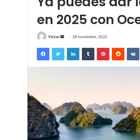
Ya puedes dar 
en 2025 con Oc
Send
Victor
28 noviembre, 2022
an
Facebook
Twitter
LinkedIn
Tumblr
Pinterest
Reddit
email