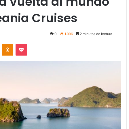
la vuelta al mundo
eania Cruises
0
1.996
2 minutos de lectura
VKontakte
Odnoklassniki
Pocket