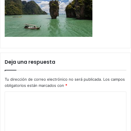
Deja una respuesta
Tu dirección de correo electrónico no será publicada.
Los campos
obligatorios están marcados con
*
C
o
m
e
n