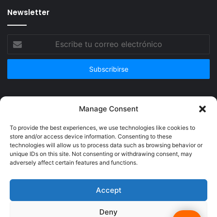
Newsletter
Escribe
tu
correo
electrónico
Publicidad
Manage Consent
To provide the best experiences, we use technologies like cookies to
store and/or access device information. Consenting to these
technologies will allow us to process data such as browsing behavior or
unique IDs on this site. Not consenting or withdrawing consent, may
adversely affect certain features and functions.
Accept
Deny
© Copyright 2026, Todos los derechos reservados @Crucerum |