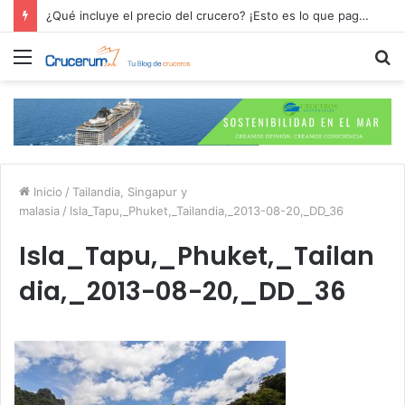
¿Qué incluye el precio del crucero? ¡Esto es lo que pagas por tu aventura en alta mar!
Menú
B
p
Inicio
/
Tailandia, Singapur y
malasia
/
Isla_Tapu,_Phuket,_Tailandia,_2013-08-20,_DD_36
Isla_Tapu,_Phuket,_Tailan
dia,_2013-08-20,_DD_36