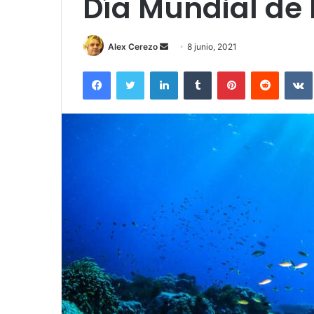
Día Mundial de
Send
Alex Cerezo
8 junio, 2021
an
Facebook
Twitter
LinkedIn
Tumblr
Pinterest
Reddit
email