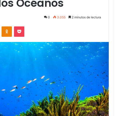
 los Océanos
0
3.055
2 minutos de lectura
VKontakte
Odnoklassniki
Pocket