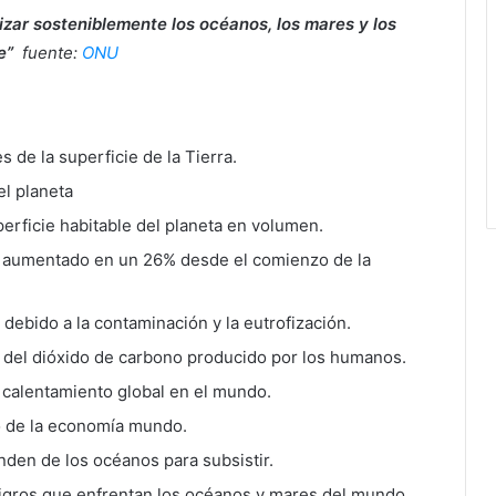
lizar sosteniblemente los océanos, los mares y los
le”
fuente:
ONU
s de la superficie de la Tierra.
el planeta
erficie habitable del planeta en volumen.
n aumentado en un 26% desde el comienzo de la
debido a la contaminación y la eutrofización.
 del dióxido de carbono producido por los humanos.
 calentamiento global en el mundo.
lo de la economía mundo.
den de los océanos para subsistir.
igros que enfrentan los océanos y mares del mundo.