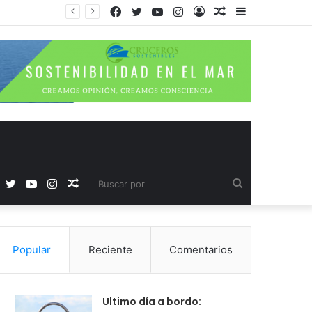
Facebook
Twitter
YouTube
Instagram
Acceso
Publicación
Barra
al
lateral
azar
Facebook
Twitter
YouTube
Instagram
Publicación
Buscar
al
por
Popular
Reciente
Comentarios
azar
Ultimo día a bordo: